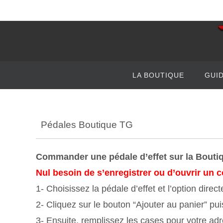
Passer
vers
le
contenu
Passer
LA BOUTIQUE
GUI
vers
le
contenu
Pédales Boutique TG
Commander une pédale d’effet sur la Boutiq
Nul besoin de s’enregistrer ou d’ouvrir un co
1- Choisissez la pédale d’effet et l’option dire
2- Cliquez sur le bouton “Ajouter au panier” pu
3- Ensuite, remplissez les cases pour votre adr