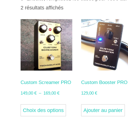
2 résultats affichés
Custom Screamer PRO
Custom Booster PRO
Plage
149,00
€
–
169,00
€
129,00
€
de
Ce
prix :
Choix des options
Ajouter au panier
produit
149,00 €
a
à