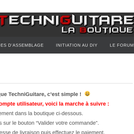
DES D’ASSEMBLAGE
INITIATION AU DIY
LE FORUM
ue TechniGuitare, c’est simple !
mpte utilisateur, voici la marche à suivre :
ctement dans la boutique ci-dessous.
is sur le bouton “Valider votre commande”.
esse de livraison puis effectuez le paiement.