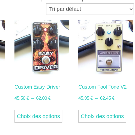
Custom Easy Driver
Custom Fool Tone V2
Plage
Plage
45,50
€
–
62,00
€
45,95
€
–
62,45
€
de
de
Ce
Ce
Ce
prix :
prix :
Choix des options
Choix des options
produit
produit
pro
€
45,50 €
45,95 €
a
a
a
à
à