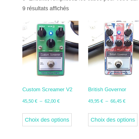
9 résultats affichés
Custom Screamer V2
British Governor
Plage
Plage
45,50
€
–
62,00
€
49,95
€
–
66,45
€
de
de
Ce
prix :
prix :
Choix des options
Choix des options
produit
45,50 €
49,95 
a
à
à