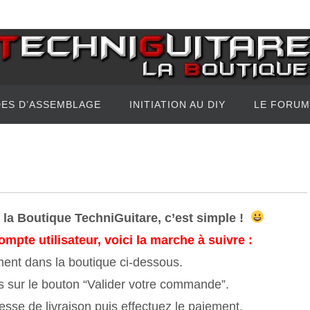
DES D’ASSEMBLAGE
INITIATION AU DIY
LE FORUM
la Boutique TechniGuitare, c’est simple !
mpte utilisateur, voici la marche à suivre :
ement dans la boutique ci-dessous.
is sur le bouton “Valider votre commande”.
esse de livraison puis effectuez le paiement.