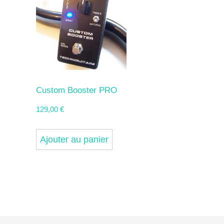
Les
options
peuvent
être
choisies
sur
Custom Booster PRO
la
129,00
€
page
du
Ajouter au panier
produit