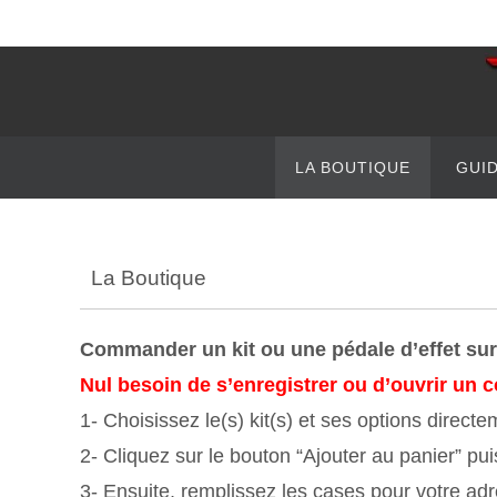
Passer
vers
le
contenu
Passer
LA BOUTIQUE
GUI
vers
le
contenu
La Boutique
Commander un kit ou une pédale d’effet sur 
Nul besoin de s’enregistrer ou d’ouvrir un co
1- Choisissez le(s) kit(s) et ses options direct
2- Cliquez sur le bouton “Ajouter au panier” pu
3- Ensuite, remplissez les cases pour votre adr