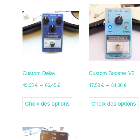
plusieurs
62,00 €
66,45 
variations.
Les
options
peuvent
être
choisies
sur
Custom Delay
Custom Booster V2
la
Plage
Plage
49,95
€
–
66,45
€
47,50
€
–
64,00
€
page
de
de
Ce
prix :
prix :
du
Choix des options
Choix des options
produit
49,95 €
47,50 
produit
a
à
à
plusieurs
66,45 €
64,00 
variations.