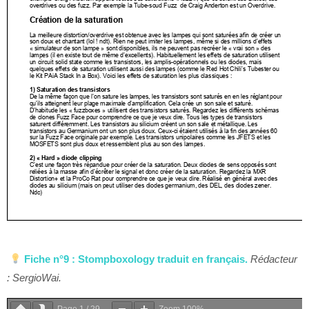
Fiche n°9 : Stompboxology traduit en français.
Rédacteur
: SergioWai.
Page
1
/
29
Zoom
100%