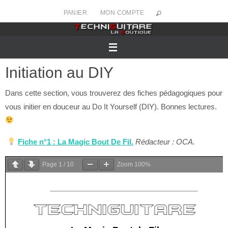
Passer
PANIER
MON COMPTE
vers
le
contenu
Initiation au DIY
Dans cette section, vous trouverez des fiches pédagogiques pour
vous initier en douceur au Do It Yourself (DIY). Bonnes lectures.
Fiche n°1 : La Magic Bout De Fil.
Rédacteur : OCA.
Page
1
/
10
Zoom
100%