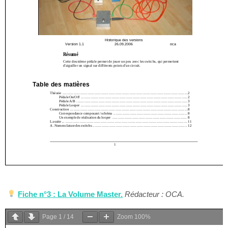
Fiche n°3 : La Volume Master.
Rédacteur : OCA.
Page
1
/
14
Zoom
100%