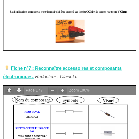
Fiche n°7 : Reconnaître accessoires et composants
électroniques.
Rédacteur : Clajucla.
Page
1
/
7
Zoom
100%