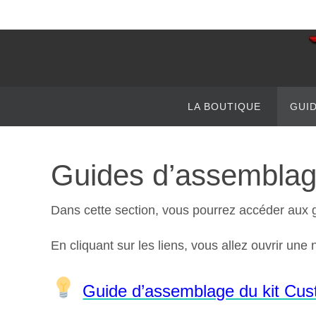
Passer
vers
le
contenu
Passer
LA BOUTIQUE
GUI
vers
le
contenu
Guides d’assemblag
Dans cette section, vous pourrez accéder aux 
En cliquant sur les liens, vous allez ouvrir une
Guide d’assemblage du kit Custo