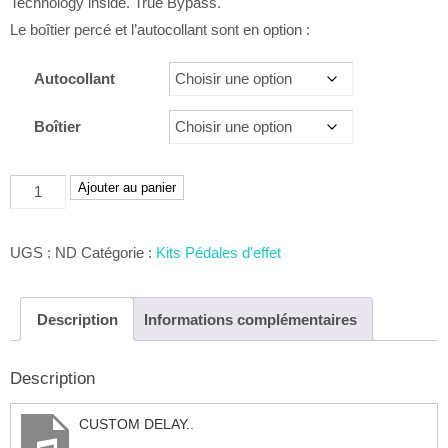
Technology inside. True Bypass.
Le boîtier percé et l’autocollant sont en option :
Autocollant
Boîtier
quantité
Ajouter au panier
de
Custom
UGS :
ND
Catégorie :
Kits Pédales d'effet
Delay
Description
Informations complémentaires
Description
CUSTOM DELAY..