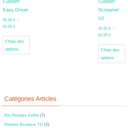
choisies
c
Custom
Custom
sur
s
Easy Driver
Screamer
la
la
V2
45,50
€
–
page
p
Plage
62,00
€
45,50
€
–
du
d
de
Plage
Ce
62,00
€
produit
p
prix :
Choix des
de
produit
C
45,50 €
prix :
options
Choix des
a
p
à
45,50 €
options
plusieurs
a
62,00 €
à
variations.
p
62,00 €
Les
v
options
L
peuvent
o
être
Catégories Articles
p
choisies
ê
sur
c
Kits Pédales d'effet
(7)
la
s
Pédales Boutique TG
(2)
page