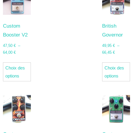
Custom
British
Booster V2
Governor
47,50
€
–
49,95
€
–
Plage
Plage
64,00
€
66,45
€
de
de
Ce
C
prix :
prix :
Choix des
Choix des
produit
p
47,50 €
49,95 €
options
options
a
a
à
à
plusieurs
p
64,00 €
66,45 €
variations.
v
Les
L
options
o
peuvent
p
être
ê